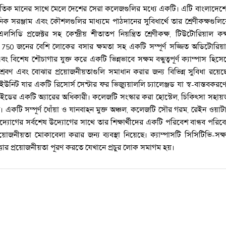
জাতিক মানের সাথে মেলে দেশের সেরা কলেজগুলির মধ্যে একটি। এটি বাংলাদেশ
 সরঞ্জাম এবং কৌশলগুলির মাধ্যমে পাঠদানের সুবিধার্থে তার শ্রেণীকক্ষগুলি
 প্রজেক্টর সহ কেন্দ্রীয় শীতাতপ নিয়ন্ত্রিত শ্রেণীকক্ষ, টিউটোরিয়াল কক্
বং 750 জনের বেশি লোকের বসার ক্ষমতা সহ একটি সম্পূর্ণ সজ্জিত অডিটোরিয়
বং বিশেষ শৌচাগার যুক্ত করে একটি ভিন্নভাবে সক্ষম বন্ধুত্বপূর্ণ ক্যাম্পাস হিসে
 শ্রবণ এবং বোঝার প্রয়োজনীয়তাগুলি সমাধান করার জন্য বিভিন্ন সুবিধা রয়েছ
িট যার একটি রিসোর্স সেন্টার ফর ভিজ্যুয়াললি চ্যালেঞ্জড যা স্ব-বাস্তবকরণ
াল এইডের একটি অ্যারের অধিকারী। কলেজটি সংস্কার করা হোস্টেল, চিকিৎসা সহায়
দ্ধ। একটি সম্পূর্ণ ধোঁয়া ও যানবাহন মুক্ত অঞ্চল, কলেজটি সৌর গরম, রেইন ওয়াট
জ উদ্যোগের সর্বশেষ উদ্যোগের সাথে তার শিক্ষার্থীদের একটি পরিবেশ বান্ধব পরিব
়োজনীয়তা মোকাবেলা করার জন্য ব্যবস্থা নিয়েছে। ক্যাম্পাসটি সিসিটিভি-সক্
্তার প্রয়োজনীয়তা পূরণ করতে যেখানে প্রচুর লোক সমাগম হয়।