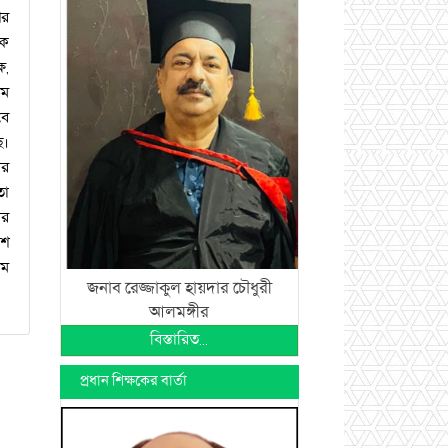
ের
কে
ষ,
াম
বে
ে।
ের
তা
ার
েশ
ষম
জনাব রেজ্জাকুল হায়দার চৌধুরী
আলমঙ্গীর
বিস্তারিত...
প্রধান শিক্ষকের বার্তা