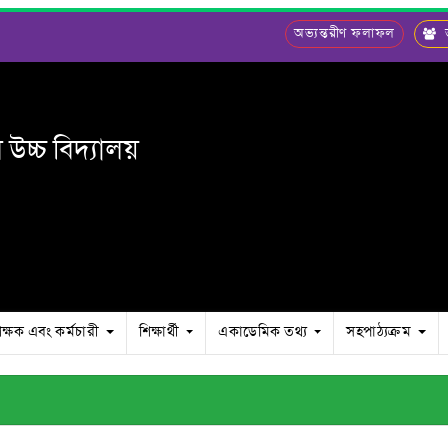
অভ্যন্তরীণ ফলাফল
ভ
চ্চ বিদ্যালয়
িক্ষক এবং কর্মচারী
শিক্ষার্থী
একাডেমিক তথ্য
সহপাঠ্যক্রম