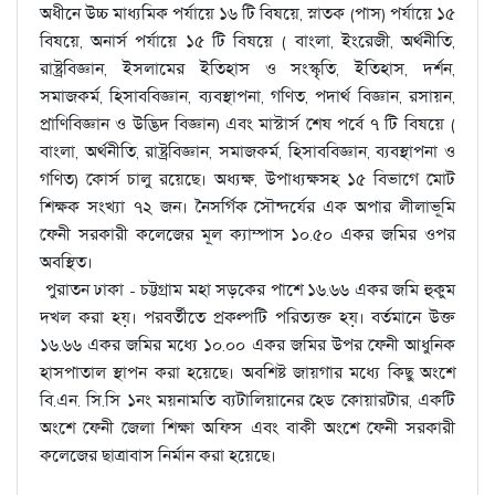
অধীনে উচ্চ মাধ্যমিক পর্যায়ে ১৬ টি বিষয়ে, স্নাতক (পাস) পর্যায়ে ১৫
বিষয়ে, অনার্স পর্যায়ে ১৫ টি বিষয়ে ( বাংলা, ইংরেজী, অর্থনীতি,
রাষ্ট্রবিজ্ঞান, ইসলামের ইতিহাস ও সংস্কৃতি, ইতিহাস, দর্শন,
সমাজকর্ম, হিসাববিজ্ঞান, ব্যবস্থাপনা, গণিত, পদার্থ বিজ্ঞান, রসায়ন,
প্রাণিবিজ্ঞান ও উদ্ভিদ বিজ্ঞান) এবং মাস্টার্স শেষ পর্বে ৭ টি বিষয়ে (
বাংলা, অর্থনীতি, রাষ্ট্রবিজ্ঞান, সমাজকর্ম, হিসাববিজ্ঞান, ব্যবস্থাপনা ও
গণিত) কোর্স চালু রয়েছে। অধ্যক্ষ, উপাধ্যক্ষসহ ১৫ বিভাগে মোট
শিক্ষক সংখ্যা ৭২ জন। নৈসর্গিক সৌন্দর্যের এক অপার লীলাভূমি
ফেনী সরকারী কলেজের মূল ক্যাম্পাস ১০.৫০ একর জমির ওপর
অবস্থিত।
পুরাতন ঢাকা - চট্টগ্রাম মহা সড়কের পাশে ১৬.৬৬ একর জমি হুকুম
দখল করা হয়। পরবর্তীতে প্রকল্পটি পরিত্যক্ত হয়। বর্তমানে উক্ত
১৬.৬৬ একর জমির মধ্যে ১০.০০ একর জমির উপর ফেনী আধুনিক
হাসপাতাল স্থাপন করা হয়েছে। অবশিষ্ট জায়গার মধ্যে কিছু অংশে
বি.এন. সি.সি ১নং ময়নামতি ব্যটালিয়ানের হেড কোয়ারটার, একটি
অংশে ফেনী জেলা শিক্ষা অফিস এবং বাকী অংশে ফেনী সরকারী
কলেজের ছাত্রাবাস নির্মান করা হয়েছে।