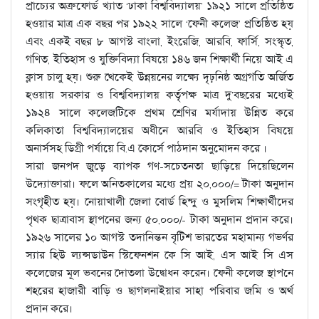
প্রাচ্যের অক্রফোর্ড খ্যাত ‘ঢাকা বিশ্ববিদ্যালয়’ ১৯২১ সালে প্রতিষ্ঠিত
হওয়ার মাত্র এক বছর পর ১৯২২ সালে ‘ফেনী কলেজ’ প্রতিষ্ঠিত হয়
এবং একই বছর ৮ আগস্ট বাংলা, ইংরেজি, আরবি, ফার্সি, সংস্কৃত,
গণিত, ইতিহাস ও যুক্তিবিদ্যা বিষয়ে ১৪৬ জন শিক্ষার্থী নিয়ে আই এ
ক্লাস চালু হয়। শুরু থেকেই উন্নয়নের লক্ষ্যে দৃঢ়নিষ্ঠ অগ্রগতি অর্জিত
হওয়ায় সরকার ও বিশ্ববিদ্যালয় কর্তৃপক্ষ মাত্র দু’বছরের মধ্যেই
১৯২৪ সালে কলেজটিকে প্রথম শ্রেণির মর্যাদায় উন্নিত করে
কলিকাতা বিশ্ববিদ্যালয়ের অধীনে আরবি ও ইতিহাস বিষয়ে
অনার্সসহ ডিগ্রী পর্যায়ে বি.এ কোর্সে পাঠদান অনুমোদন করে ।
সারা জনপদ জুড়ে ব্যাপক গণ-সচেতনতা ছাড়িয়ে দিয়েছিলেন
উদ্যোক্তারা। ফলে অনিতকালের মধ্যে প্রয় ২০,০০০/= টাকা অনুদান
সংগৃহীত হয়। নোয়াখালী জেলা বোর্ড হিন্দু ও মুসলিম শিক্ষার্থীদের
পৃথক ছাত্রাবাস স্থাপনের জন্য ৫০,০০০/- টাকা অনুদান প্রদান করে।
১৯২৬ সালের ১০ আগস্ট তদানিন্তন বৃটিশ ভারতের মহামান্য গভর্ণর
স্যার হিউ ল্যন্সডাউন স্টিফেনশন কে সি আই, এস আই সি এস
কলেজের মূল ভবনের দোতলা উদ্বোধন করেন। ফেনী কলেজ স্থাপনে
শহরের হাজারী বাড়ি ও ছাগলনাইয়ার সাহা পরিবার জমি ও অর্থ
প্রদান করে।