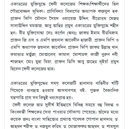
একাত্তরের মুক্তিযুদ্ধে ফেনী কলেজের শিক্ষক/শিক্ষার্থীদের ছিল
গৌরবোজ্জল ভূমিকা। প্রাণিবিদ্যা বিভাগের অধ্যাপক ফজলুল হক.
প্রাক্তন ভিপি মৌলান সৈয়দ ওয়ায়েজ উদ্দিন, বীরোত্তম মেজর
সালাউদ্দিন মমতাজ, আবু তাহির প্রমুখ একাত্তরের মুক্তিযুদ্ধে শহীদ
হন। বীর মুক্তিযোদ্ধা লেঃ কর্ণেল (অবঃ) জাফর ইমাম বীরবিক্রম,
প্রাক্তন জি এস ও এমপি জয়নাল আবেদীন হাজারী, প্রাক্তন ভিপি ও
এমপি অধ্যাপক জয়নাল আবেদিন, প্রাক্তন ভিপি জাফর উল্লাহ খান,
কমান্ডার মর্তুজা, মোতালেব, কামাল, মোশারফ, কাজী নুরুন নবী,
শাজাহন, মোঃ মুছা মিয়া, প্রাক্তন ডিসি আবু তাহের ভূইয়াঁ প্রমুখ
ছিলেন ফেনী কলেজের ছাত্র।
একাত্তরের মুক্তিযুদ্ধের সময় কলেজটি হানাদার বাহিনীর ঘাঁটি
গিমেকে ব্যবহৃত হওয়ায় আসবাবপত্র, বই- পুস্তক. বৈজ্ঞানিক
যন্ত্রপাতি প্রায় সব কিছুই ধবংসপ্রাপ্ত হয়।
ফেনী কলেজ তার সুদীর্ঘ ইতিহাসে বিভিন্ন সময়ে বহু বিদগ্ধ ও
কিংবদন্তী শিক্ষকের সেবা পাওয়ার সৌভাগ্য পেয়েছে। তাঁদের মধ্যে
কয়েক জনঃ বাংলা সাহিত্যের প্রখ্যাত গবেষক গোপাল হালদার, ড.
আহমদ শরীফ, ড. নজমুল করিম. ড. মোজাফফর আহমদ, ড. শামসুল