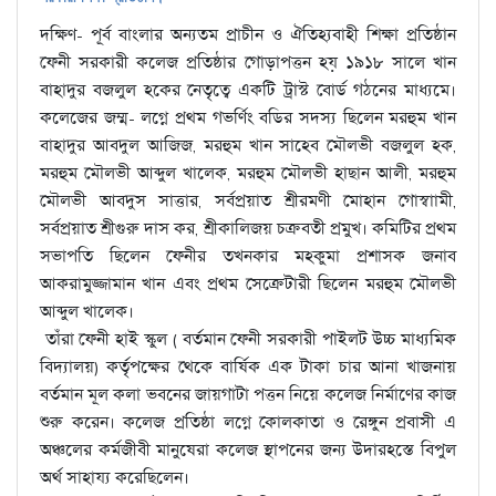
দক্ষিণ- পূর্ব বাংলার অন্যতম প্রাচীন ও ঐতিহ্যবাহী শিক্ষা প্রতিষ্ঠান
ফেনী সরকারী কলেজ প্রতিষ্ঠার গোড়াপত্তন হয় ১৯১৮ সালে খান
বাহাদুর বজলুল হকের নেতৃত্বে একটি ট্রাস্ট বোর্ড গঠনের মাধ্যমে।
কলেজের জম্ম- লগ্নে প্রথম গভর্ণিং বডির সদস্য ছিলেন মরহুম খান
বাহাদুর আবদুল আজিজ, মরহুম খান সাহেব মৌলভী বজলুল হক,
মরহুম মৌলভী আব্দুল খালেক, মরহুম মৌলভী হাছান আলী, মরহুম
মৌলভী আবদুস সাত্তার, সর্বপ্রয়াত শ্রীরমণী মোহান গোস্বাামী,
সর্বপ্রয়াত শ্রীগুরু দাস কর, শ্রীকালিজয় চক্রবতী প্রমুখ। কমিটির প্রথম
সভাপতি ছিলেন ফেনীর তখনকার মহকুমা প্রশাসক জনাব
আকরামুজ্জামান খান এবং প্রথম সেক্রেটারী ছিলেন মরহুম মৌলভী
আব্দুল খালেক।
তাঁরা ফেনী হাই স্কুল ( বর্তমান ফেনী সরকারী পাইলট উচ্চ মাধ্যমিক
বিদ্যালয়) কর্তৃপক্ষের থেকে বার্ষিক এক টাকা চার আনা খাজনায়
বর্তমান মূল কলা ভবনের জায়গাটা পত্তন নিয়ে কলেজ নির্মাণের কাজ
শুরু করেন। কলেজ প্রতিষ্ঠা লগ্নে কোলকাতা ও রেঙ্গুন প্রবাসী এ
অঞ্চলের কর্মজীবী মানুষেরা কলেজ স্থাপনের জন্য উদারহস্তে বিপুল
অর্থ সাহায্য করেছিলেন।