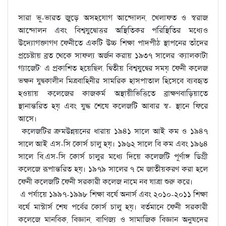
সারা ভূ-ভারত জুড়ে অসহযোগ আন্দোলন, খেলাফত ও স্বরাজ
আন্দোলন এবং বিশ্বযুদ্বোত্তর অস্থিতিকর পরিস্থিতির মধ্যেও
উদ্যোগক্তাগণ ফেনীতে একটি উচ্চ শিক্ষা পাদপীঠ স্থাপনের তাঁদের
প্রচেষ্টায় ব্রত থেকে সাফল্য অর্জন করায় ১৯৩৭ সালের ‘ক্যালকাটা
গ্যাজেট’ এ প্রকাশিত হয়েছিল. দ্বিতীয় বিশ্বযুদ্বের সময় ফেনী কলেজ
ভক্ষন যুদ্বকালীন মিত্রবাহিনীর সামরিক হাসপাতাল হিসেবে ব্যবহৃত
হওয়ায় কলেজের কাজকর্ম অস্থায়ীভিত্তিতে ব্রাক্ষণবাড়িয়াতে
স্থানান্তরিত হয় এবং যুদ্ধ শেষে কলেজটি আবার স্ব- স্থানে ফিরে
আসে।
কলেজটির ক্রমউন্নয়নের ধারায় ১৯৪১ সালে আই কম ও ১৯৪৭
সালে আই এস-সি কোর্স চালু হয়। ১৯৬২ সালে বি কম এবং ১৯৬৪
সালে বি.এস-সি কোর্স চালুর মধ্যে দিয়ে কলেজটি পূর্ণাঙ্গ ডিগ্রী
কলেজে রূপান্তরিত হয়। ১৯৭৯ সালের ৭ মে জাতীয়করণ করা হলে
ফেনী কলেজটি ফেনী সরকারী কলেজ নামে নব যাত্রা শুরু করে।
এ পর্যায়ে ১৯৯৭-১৯৯৮ শিক্ষা বর্ষে অনার্স এবং ২০১০-২০১১ শিক্ষা
বর্ষে মাস্টার্স শেষ পর্বের কোর্স চালু হয়। বর্তমানে ফেনী সরকারী
কলেজে মানবিক, বিজ্ঞান, বাণিজ্য ও সামাজিক বিজ্ঞান অনুষদের