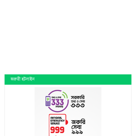
জরুরী হটলাইন