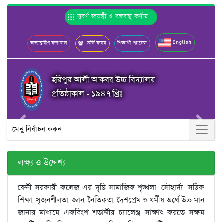
সুবর্ণ জয়ন্তী ও বঙ্গবন্ধু কর্ণার
English
অভ্যন্তরীণ ফলাফল
ভর্তি ফরম
শিক্ষার্থী প্যানেল
হরিপুর আলী আকবর উচ্চ বিদ্যালয়
প্রতিষ্ঠাকাল - ১৯৪৭ খ্রিঃ
Previous
Next
মেনু নির্বাচন করুন
লক্ষ্য ও উদ্দেশ্য
ফেনী সরকারী কলেজ এর দৃষ্টি সামাজিক শৃঙ্খলা, সৌহার্দ্য, সঠিক
শিক্ষা, সৃজনশীলতা, জ্ঞান, নৈতিকতা, দেশপ্রেম ও ধর্মীয় অর্থে উচ্চ মান
জানার মাধ্যমে একবিংশ শতাব্দীর চ্যালেঞ্জ সাক্ষাৎ করতে সক্ষম