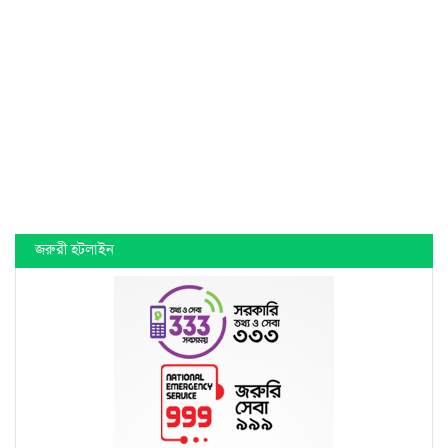
জরুরী হটলাইন